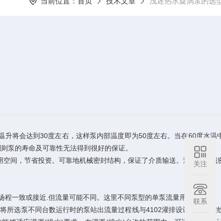
当前位置：
首页
技术文章
浅述热水旋涡泵的选
升将会达到30度左右，这样泵内部温度即为50度左右。当在60度水温
别则泵的寿命及可靠性无法得到很好的保证。
空间，节省投资。可靠地机械密封结构，保证了介质输送。泵内除机械
关注
扬程一致或接近.但流量可能不同。这里不同泵型的单泵流量用Q表示。
联系
将所选泵不同台数运行时的泵站出流量过程线与4102灌排设计流量过程