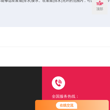
能够适应灌溉(排水)要求。在灌溉(排水)允许的范围内，可适当修订设
顶部
全国服务热线：
15962507131
在线交流