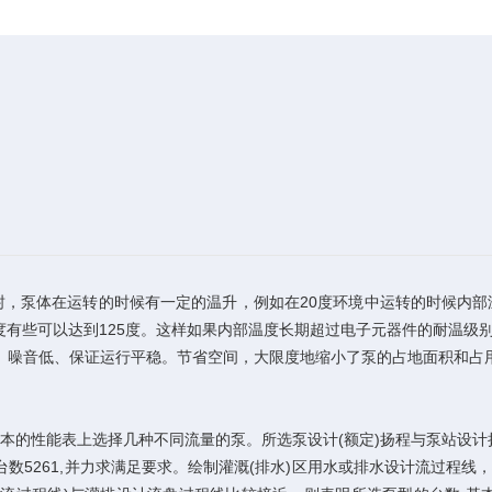
，泵体在运转的时候有一定的温升，例如在20度环境中运转的时候内部温
5度有些可以达到125度。这样如果内部温度长期超过电子元器件的耐温级
噪音低、保证运行平稳。节省空间，大限度地缩小了泵的占地面积和占用
本的性能表上选择几种不同流量的泵。所选泵设计(额定)扬程与泵站设计
5261,并力求满足要求。绘制灌溉(排水)区用水或排水设计流过程线，