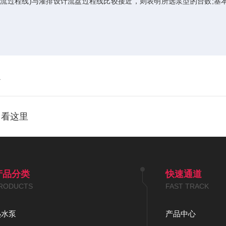
流过程线)与灌排设计流盘过程线比较接近，则表明所选泵型的台数;基本
定
？看这里
产品分类
快速通道
RODUCTS
FAST TRACK
热水泵
产品中心