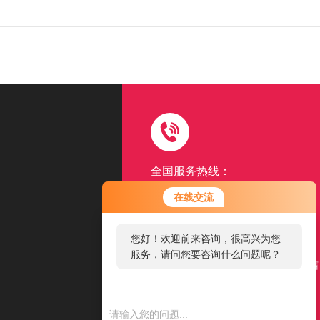
全国服务热线：
15962507131
在线交流
以品质赢得客户满意口碑
您好！欢迎前来咨询，很高兴为您
扫一扫
服务，请问您要咨询什么问题呢？
添加公司微信