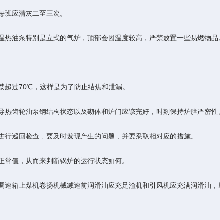
每班应清灰二至三次。
热油泵特别是立式的气炉，顶部会因温度较高，严禁放置一些易燃物品
超过70℃，这样是为了防止结焦和泄漏。
热齿轮油泵钢结构状态以及砌体和炉门应该完好，时刻保持炉膛严密性
行巡回检查，要及时发现产生的问题，并要采取相对应的措施。
正常值，从而来判断锅炉的运行状态如何。
速箱上煤机卷扬机械减速前润滑油应充足渣机和引风机应充满润滑油，