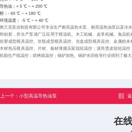
热油：+ 5 ℃ ~ + 200 ℃
：- 60 ℃ ~ + 180 ℃
境温度： -5 ℃ ~ + 40 ℃
奥兰克泵业制造有限公司专业生产耐高温热水泵、耐高温热油泵以及冷
和创新，所生产泵浦广泛应用于模温机、木工机械、皮革机械、食品机
吹塑成型模具温控、吹瓶成型模具温控、光盘成型模具温控、金属粉末
木材热压模具温控、片材、板材薄膜压延辊轮温控；滚筒烫皮辊轮温控
轮胎生产线温控；烘烤箱温控；锅炉加热、锅炉水回收等行业得到了极大
上一个：
小型高温导热油泵
在