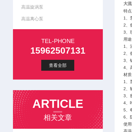
大流
高温旋涡泵
特点
1、
高温离心泵
2、
3、
用途
TEL-PHONE
1、
15962507131
2、
3、
查看全部
4、
材质
1、
2、
3、
ARTICLE
4、
5、
相关文章
6、
使用
高温热