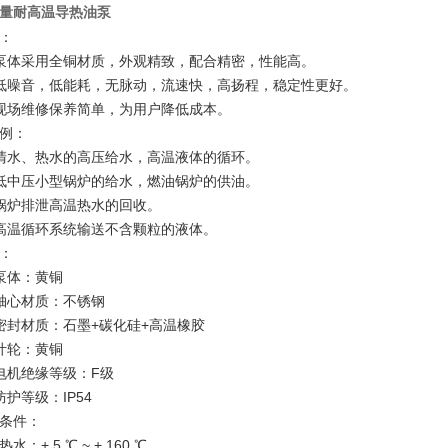
量耐高温导热油泵
：
泵体采用全铜材质，外观精致，配合精密，性能高。
低噪音，低能耗，无脉动，流速快，高扬程，稳定性更好。
现场维修保养简单，为用户降低成本。
例：
清水、热水的高压给水，高温液体的循环。
低中压小型锅炉的给水，燃油锅炉的供油。
锅炉排泄高温热水的回收。
高温循环系统输送不含颗粒的液体。
：
泵体：黄铜
轴心材质：不锈钢
密封材质：石墨+碳化硅+高温橡胶
叶轮：黄铜
电机绝缘等级：F级
防护等级：IP54
条件：
水：+ 5 ℃ ~ + 160 ℃