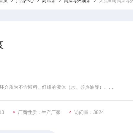
首页
产品中心
高温泵
高温导热油泵
大流量耐高温导
泵
环介质为不含颗料、纤维的液体（水、导热油等）。
配合精密、耐高温、运行平稳等特点。
13
厂商性质：生产厂家
访问量：3824