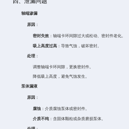
四、泄漏问题
轴端渗漏
原因
：
密封失效
：轴端卡环间隙过大或松动、密封件老化。
吸上高度过高
：导致气蚀，破坏密封。
处理
：
调整轴端卡环间隙，更换密封件。
降低吸上高度，避免气蚀发生。
泵体漏液
原因
：
腐蚀
：介质腐蚀泵体或密封件。
介质不纯
：含固体颗粒或杂质磨损泵体。
处理
：