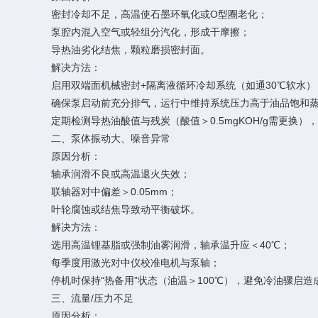
密封冷却不足，高温使石墨环氧化或O型圈老化；
泵腔内混入空气或轻组分汽化，形成干摩擦；
导热油劣化结焦，颗粒磨损密封面。
解决方法：
启用双端面机械密封+隔离液循环冷却系统（如通30℃软水）
确保泵启动前充分排气，运行中维持系统压力高于油品饱和蒸
定期检测导热油酸值与残炭（酸值＞0.5mgKOH/g需更换）
二、泵体振动大、噪音异常
原因分析：
轴承润滑不良或高温退火失效；
联轴器对中偏差＞0.05mm；
叶轮腐蚀或结焦导致动平衡破坏。
解决方法：
选用高温锂基脂或强制油雾润滑，轴承温升应＜40℃；
每季度用激光对中仪校准电机与泵轴；
停机时保持“热备用”状态（油温＞100℃），避免冷油骤启造
三、流量/压力不足
原因分析：