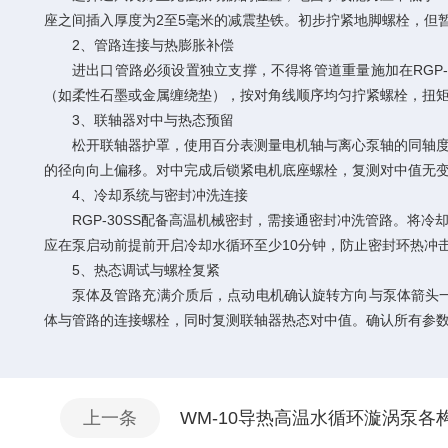
座之间插入厚度为2至5毫米的减震垫铁。初步拧紧地脚螺栓，但
2、管路连接与热膨胀补偿
进出口管路必须设置独立支撑，不得将管道重量施加在RGP-
（如柔性石墨或金属缠绕垫），按对角线顺序均匀拧紧螺栓，扭矩控
3、联轴器对中与热态预留
松开联轴器护罩，使用百分表测量电机轴与离心泵轴的同轴度。常温
的径向向上偏移。对中完成后锁紧电机底座螺栓，复测对中值无
4、冷却系统与密封冲洗连接
RGP-30SS配备高温机械密封，需接通密封冲洗管路。将冷
应在泵启动前提前开启冷却水循环至少10分钟，防止密封环热冲
5、热态调试与螺栓复紧
泵体及管路充满介质后，点动电机确认旋转方向与泵体箭头一致
体与管路的连接螺栓，同时复测联轴器热态对中值。确认所有参
上一条
WM-10导热高温水循环漩涡泵各