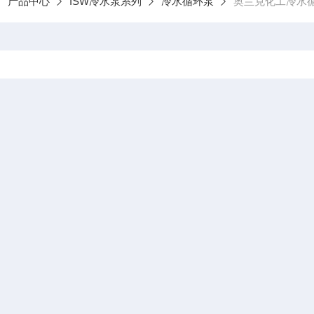
产品中心
ISW冷水泵系列
冷水循环泵
奥兰克化工冷水