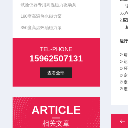
试验仪器专用高温磁力驱动泵
该款
350
180度高温热水磁力泵
2.
350度高温热油磁力泵
运行
TEL-PHONE
Ø
请
15962507131
Ø
运
Ø
环
查看全部
Ø
定
Ø
定
Ø
定
ARTICLE
相关文章