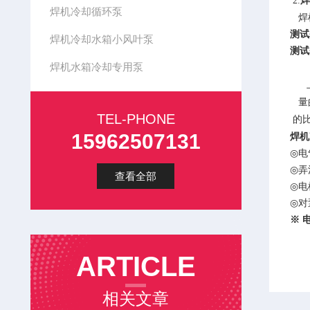
焊
2.
焊机冷却循环泵
焊
测试
焊机冷却水箱小风叶泵
测试
焊机水箱冷却专用泵
量
TEL-PHONE
的
15962507131
焊机
◎
电
◎
弄
查看全部
◎
电
◎
对
※ 
ARTICLE
相关文章