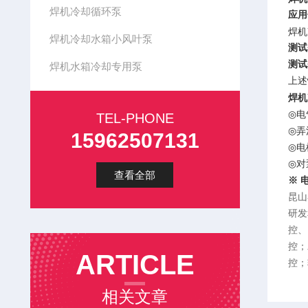
焊机冷却循环泵
应用
焊机
焊机冷却水箱小风叶泵
测试
测试
焊机水箱冷却专用泵
上述
焊机
◎
电
TEL-PHONE
◎
弄
15962507131
◎
电
◎
对
查看全部
※ 
昆山
研发
控、
控；
ARTICLE
控；
相关文章