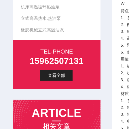
WL
机床高温循环热油泵
特点
1、
立式高温热水.热油泵
2、
橡胶机械立式高温油泵
3、
4、
5、
TEL-PHONE
6、
15962507131
用途
1、
2、
查看全部
3、
4、
材质
1、
2、
ARTICLE
3、
4、
相关文章
5、