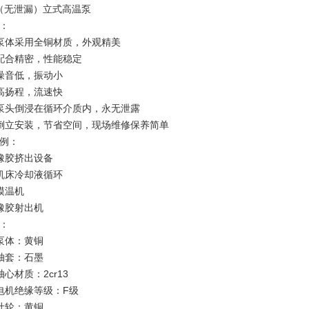
（无泄漏）立式高温泵
：
泵体采用全铜材质，外观精美
配合精密，性能稳定
噪音低，振动小
高扬程，流速快
泵头倒浸在循环介质内，永无泄露
倒立安装，节省空间，现场维修保养简单
例：
橡胶挤出设备
机床冷却液循环
模温机
橡胶射出机
：
泵体：黄铜
轴套：石墨
轴心材质：2cr13
电机绝缘等级：F级
叶轮：黄铜