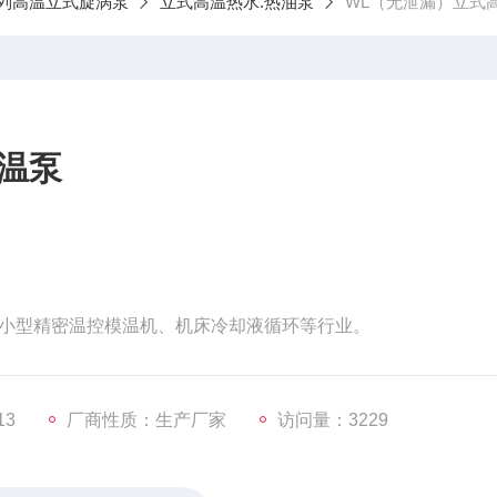
系列高温立式旋涡泵
立式高温热水.热油泵
WL（无泄漏）立式
温泵
小型精密温控模温机、机床冷却液循环等行业。
13
厂商性质：生产厂家
访问量：3229