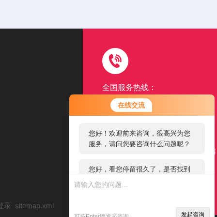
全国服务热线：
15962507131
您好！欢迎前来咨询，很高兴为您
在线交流
服务，请问您要咨询什么问题呢？
以品质赢得客户满意口碑
您好，看您停留很久了，是否找到
扫一扫
了需求产品，您可以直接在线与我
添加公司微信
联系！
登录
sitemap.xml
发起咨询
可按Enter键发起咨询