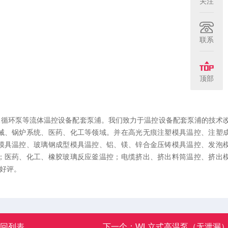
关注
联系
顶部
水循环泵等流体温控设备配套泵浦。我们致力于温控设备配套泵浦的技术
械、锅炉系统、医药、化工等领域。并在高光无痕注塑模具温控、注塑
模具温控、玻璃钢成型模具温控、铝、镁、锌合金压铸模具温控、发泡
；医药、化工、橡胶玻璃反应釜温控；电缆挤出、挤出料筒温控、挤出
好评。
返回列表
下一个：
WL立式高温泵（无泄漏