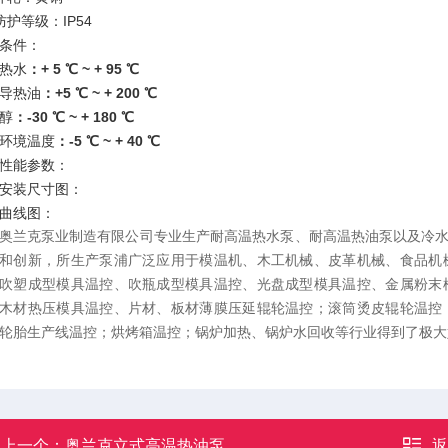
防护等级：IP54
条件：
热水
：+ 5 ℃ ~ + 95 ℃
导热油
：+5 ℃ ~ + 200 ℃
醇
：-30 ℃ ~ + 180 ℃
环境温度
：-5 ℃ ~ + 40 ℃
性能参数：
安装尺寸图：
曲线图：
奥兰克泵业制造有限公司专业生产耐高温热水泵、耐高温热油泵以及冷
和创新，所生产泵浦广泛应用于模温机、木工机械、皮革机械、食品机
吹塑成型模具温控、吹瓶成型模具温控、光盘成型模具温控、金属粉末
木材热压模具温控、片材、板材薄膜压延辊轮温控；滚筒烫皮辊轮温控
轮胎生产线温控；烘烤箱温控；锅炉加热、锅炉水回收等行业得到了极大
上一个：
奥兰克立式高温热油泵