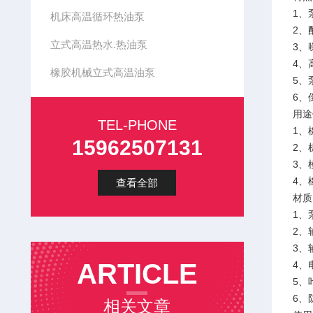
1、
机床高温循环热油泵
2、
立式高温热水.热油泵
3、
4、
橡胶机械立式高温油泵
5、
6、
用途
TEL-PHONE
1、
15962507131
2、
3、
4、
查看全部
材质
1、
2、
3、
ARTICLE
4、
5、
6、
相关文章