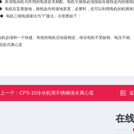
弄清电动机与所用的电源是否相配。电机引接线必须按贴在接线盒内的接线
电机应妥善接地，接线盒内有接地装置，必要时，也可以利用电机的机脚来
电机三相电源接法为“Y”接法；示意图如下：
电机必须和一个快捷、有效的电机启动器相连，保证电机不受缺相、电压不稳、
机卧式离心泵
上一个：
CPS-10冷水机用不锈钢清水离心泵
在