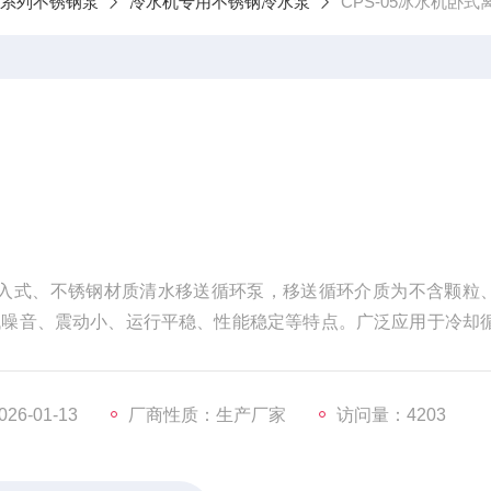
S系列不锈钢泵
冷水机专用不锈钢冷水泵
CPS-05冰水机卧式
向吸入式、不锈钢材质清水移送循环泵，移送循环介质为不含颗粒
低噪音、震动小、运行平稳、性能稳定等特点。广泛应用于冷却
等行业。冰水机卧式离心泵
6-01-13
厂商性质：生产厂家
访问量：4203