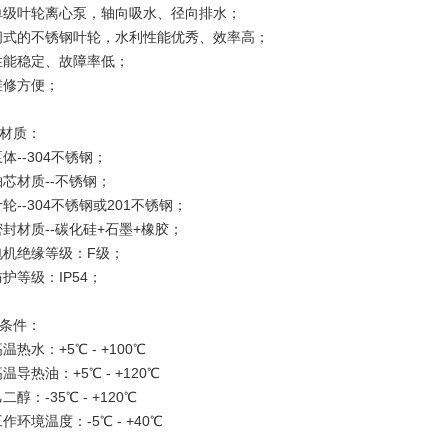
单级叶轮离心泵，轴向吸水、径向排水；
闭式的不锈钢叶轮，水利性能优秀、效率高；
性能稳定、故障率低；
维修方便；
材质：
泵体--304不锈钢；
轴芯材质--不锈钢；
叶轮--304不锈钢或201不锈钢；
密封材质--碳化硅+石墨+橡胶；
电机绝缘等级：F级；
防护等级：IP54；
条件：
高温热水：+5℃ - +100℃
高温导热油：+5℃ - +120℃
乙二醇：-35℃ - +120℃
工作环境温度：-5℃ - +40℃