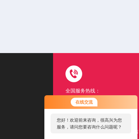
全国服务热线：
15962507131
在线交流
以品质赢得客户满意口碑
您好！欢迎前来咨询，很高兴为您
扫一扫
服务，请问您要咨询什么问题呢？
添加公司微信