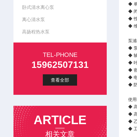
◆ 
卧式清水离心泵
◆ 
◆ 
离心清水泵
◆ 
高扬程热水泵
泵浦
◆ 
TEL-PHONE
◆ 
15962507131
◆ 
◆ 
◆ 
查看全部
◆ 
使用
◆ 
◆ 
ARTICLE
◆ 
◆ 
相关文章