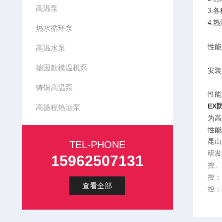
高温泵
3.
4.
热水循环泵
性能
高温水泵
德国款模温机泵
安装
铸铜高温泵
性能
EX
高扬程热油泵
为高
性能
昆山
TEL-PHONE
研发
15962507131
控、
控；
查看全部
控；