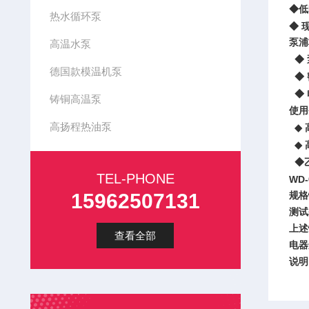
◆低
热水循环泵
◆
泵浦
高温水泵
◆
德国款模温机泵
◆
◆
铸铜高温泵
使用
高扬程热油泵
◆
◆
◆
TEL-PHONE
WD-
15962507131
规格
测试
上述
查看全部
电器
说明