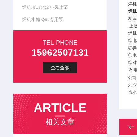
焊机
焊机冷却水箱小风叶泵
焊机
测试
焊机水箱冷却专用泵
上述
焊机
◎电
TEL-PHONE
◎弄
15962507131
◎电
◎对
查看全部
※ 
公司
列冷
热水
ARTICLE
相关文章