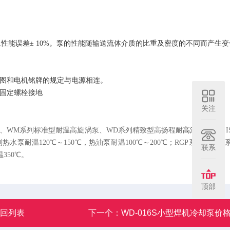
,性能误差± 10%。泵的性能随输送流体介质的比重及密度的不同而产生变
图和电机铭牌的规定与电源相连。
固定螺栓接地
关注
高温漩涡泵
泵、WM系列标准型耐温高旋涡泵、WD系列精致型高扬程耐
、
泵耐温120℃～150℃，热油泵耐温100℃～200℃；RGP系列和RGZ
联系
350℃。
顶部
返回列表
下一个：
WD-016S小型焊机冷却泵价