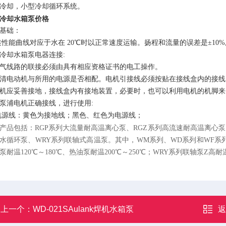
冷却，小型冷却循环系统。
冷却水箱泵价格
基础：
性能曲线对应于水在 20℃时以正常速度运输。扬程和流量的误差是±10%
冷却水箱泵电器连接:
气线路的联接必须由具有相应资格证书的电工操作。
清电动机与所用的电源是否相配。电机引接线必须按贴在接线盒内的接线
机应妥善接地，接线盒内有接地装置，必要时，也可以利用电机的机脚来
泵浦电机正确接线，进行使用:
电源线：黄色为接地线；黑色、红色为电源线；
产品包括：RGP系列大流量耐高温离心泵、RGZ系列高流速耐高温离心
水循环泵、WRY系列联轴式高温泵。其中，WM系列、WD系列和WF系列热水
泵耐温120℃～180℃、热油泵耐温200℃～250℃；WRY系列联轴泵Z高耐温
上一个：
WD-021SAulank焊机水箱泵