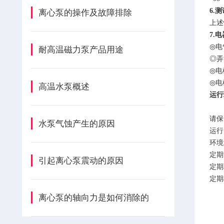
6.
离心泵的操作及故障排除
上述
7.
◎
电
耐高温磁力泵产品用途
◎弄
◎
电
◎
电
高温水泵概述
运行
请保
水泵气蚀产生的原因
运行
环境
定期
引起离心泵震动的原因
定期
定期
离心泵的轴向力是如何消除的