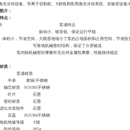
激光冷却设备、等离子切割机、X射线和医用激光冷却系统、实验室设备
图片：
特点：
号
泵浦特点
1
振动小、噪音低、保证运行平稳
2
体积小，节省空间，大限度地缩小了泵的占地面积和占用空间，节省投
3
可靠地机械密封结构，保证了介质输送
4
泵内除机械密封摩擦外无任何金属性摩擦，性能保持稳定
材质：
泵浦材质
中承
黄铜/不锈钢
轴芯材质
SUS303不锈钢
叶片
石墨
密封材质
石墨
进出水室组件
石墨
压盖
SUS304不锈钢
电机绝缘等级
F级
防护等级
IP54