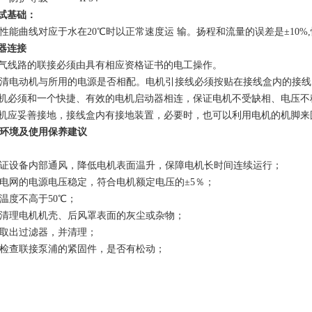
测试基础：
性能曲线对应于水在20℃时以正常速度运 输。扬程和流量的误差是±10
电器连接
气线路的联接必须由具有相应资格证书的电工操作。
清电动机与所用的电源是否相配。电机引接线必须按贴在接线盒内的接线
机必须和一个快捷、有效的电机启动器相连，保证电机不受缺相、电压不
机应妥善接地，接线盒内有接地装置，必要时，也可以利用电机的机脚来
环境及使用保养建议
证设备内部通风，降低电机表面温升，保障电机长时间连续运行；
电网的电源电压稳定，符合电机额定电压的±5％；
温度不高于50℃；
清理电机机壳、后风罩表面的灰尘或杂物；
取出过滤器，并清理；
检查联接泵浦的紧固件，是否有松动；