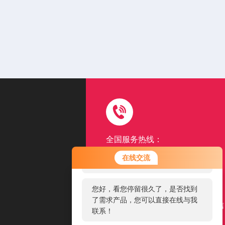
全国服务热线：
15962507131
您好！欢迎前来咨询，很高兴为您
在线交流
服务，请问您要咨询什么问题呢？
以品质赢得客户满意口碑
您好，看您停留很久了，是否找到
扫一扫
了需求产品，您可以直接在线与我
添加公司微信
联系！