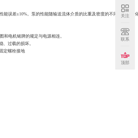
%,性能误差±10%。泵的性能随输送流体介质的比重及密度的不同而产生变
关注
图和电机铭牌的规定与电源相连。
联系
稳、过载的损坏。
固定螺栓接地
顶部