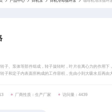
页
产品中心
焊机泵
焊机冷却循环泵
咖啡机增压循环
格
、转子、泵体等部件组成，转子旋转时，叶片在离心力的作用下
与转子和定子内表面所构成的工作容积，先由小到大吸水后再由
水与排水。
13
厂商性质：生产厂家
访问量：4439