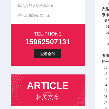
焊机冷却水箱小风叶泵
产品
泵浦
焊机水箱冷却专用泵
编
0
0
TEL-PHONE
0
15962507131
0
查看全部
泵浦
序号
01
02
03
ARTICLE
04
05
相关文章
06
07
08