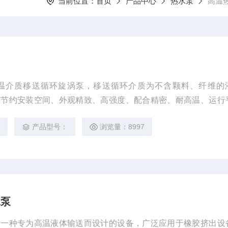
当前位置：
首页
产品中心
热水泵
高温
温介质移送循环旋涡泵，移送循环介质为不含颗料、纤维的
有节约安装空间、外观精致、高强度、配合精密、耐高温、运行
3
产品型号：
浏览量：8997
水泵
是一种专为高温液体输送而设计的设备，广泛应用于橡胶挤出设