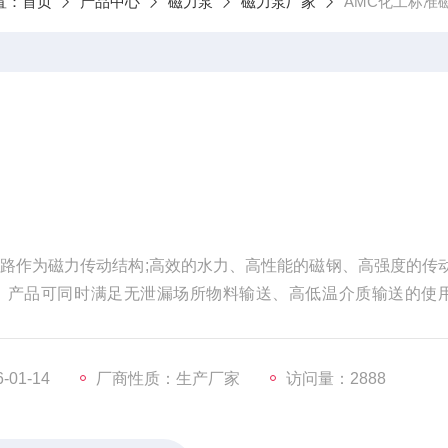
置：
首页
产品中心
磁力泵
磁力泵厂家
AMC化工标准
路作为磁力传动结构;高效的水力、高性能的磁钢、高强度的传
。产品可同时满足无泄漏场所物料输送、高低温介质输送的使
01-14
厂商性质：生产厂家
访问量：2888