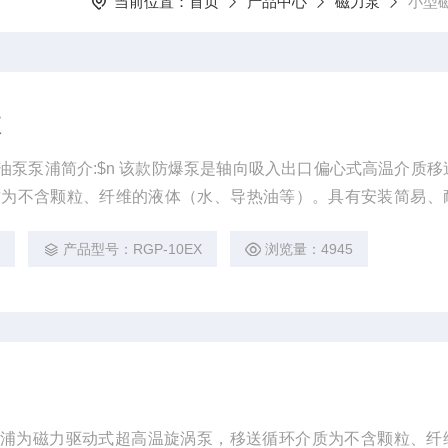
当前位置：
首页
产品中心
磁力泵
小型
泵
泵是轴向吸入出口偏心式高温介质移送循
质为不含颗粒、纤维的液体（水、导热油等）。具有安装简易、
领域：$n 大功率模温机、管道增压、锅炉回水系
3
产品型号：RGP-10EX
浏览量：4945
辅助加热设备等行业。