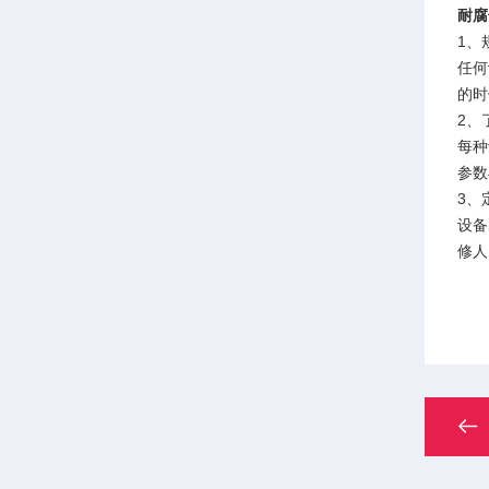
耐腐
1、
任何
的时
2、
每种
参数
3、
设备
修人