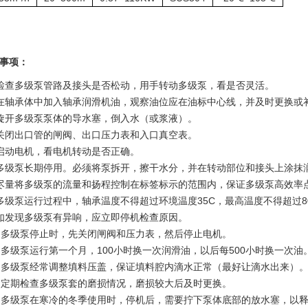
事项：
检查多级泵管路及接头是否松动，用手转动多级泵，看是否灵活。
在轴承体中加入轴承润滑机油，观察油位应在油标中心线，并及时更换或
旋开多级泵泵体的导水塞，倒入水（或浆液）。
关闭出口管的闸阀、出口压力表和入口真空表。
启动电机，看电机转动是否正确。
多级泵长期停用。必须将泵拆开，擦干水分，并在转动部位和接头上涂抹
尽量将多级泵的流量和扬程控制在标签标示的范围内，保证多级泵高效率
多级泵运行过程中，轴承温度不得超过环境温度35C，最高温度不得超过8
如发现多级泵有异响，应立即停机检查原因。
：多级泵停止时，先关闭闸阀和压力表，然后停止电机。
：多级泵运行第一个月，100小时换一次润滑油，以后每500小时换一次油
：多级泵经常调整填料压盖，保证填料腔内滴水正常（最好让滴水出来）
：定期检查多级泵套的磨损情况，磨损较大后及时更换。
：多级泵在寒冷的冬季使用时，停机后，需要拧下泵体底部的放水塞，以