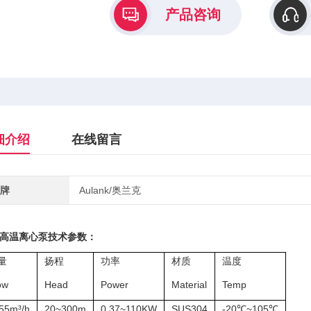
产品咨询
细介绍
在线留言
牌
Aulank/奥兰克
高温离心泵
技术参数：
量
扬程
功率
材质
温度
ow
Head
Power
Material
Temp
55m³/h
20~300m
0.37~110KW
SUS304
-20℃~105℃