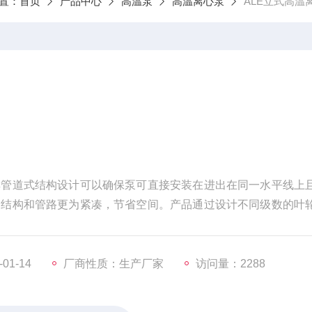
置：
首页
产品中心
高温泵
高温离心泵
ALE立式高温
其管道式结构设计可以确保泵可直接安装在进出在同一水平线上
的结构和管路更为紧凑，节省空间。产品通过设计不同级数的叶
足广泛的供水系统应用。
01-14
厂商性质：生产厂家
访问量：2288