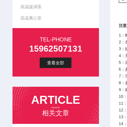
高温旋涡泵
高温离心泵
注意
1：
TEL-PHONE
2：
15962507131
3：
4：
5：
查看全部
6：
7：
8：
9：
ARTICLE
10
11
12
相关文章
13
14