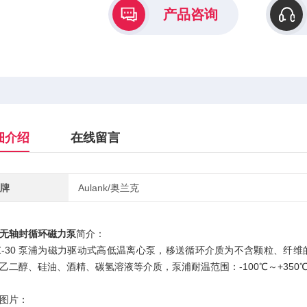
产品咨询
细介绍
在线留言
牌
Aulank/奥兰克
无轴封循环磁力泵
简介：
Z-30 泵浦为磁力驱动式高低温离心泵，移送循环介质为不含颗粒、
乙二醇、硅油、酒精、碳氢溶液等介质，泵浦耐温范围：-100℃～+35
图片：