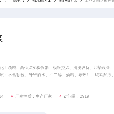
页
产品中心
MDZ磁力泵
离心磁力泵
工业无轴封循环
泵
化工领域、高低温实验仪器、模板控温、清洗设备、印染设备、
介质：不含颗粒、纤维的水、乙二醇、酒精、导热油、碳氢溶液
。
14
厂商性质：生产厂家
访问量：2919