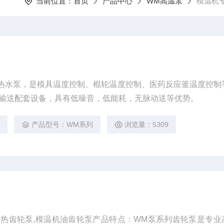
当前位置：
首页
产品中心
WM高温泵
模温机
热水泵，是模具温度控制、棍轮温度控制、医药反应釜温度控制
输送配套设备，具有低噪音，低能耗，无脉动送等优势。
2
产品型号：WM系列
浏览量：5309
加热齿轮泵,模温机油齿轮泵产品特点：WM泵系列齿轮泵是专业