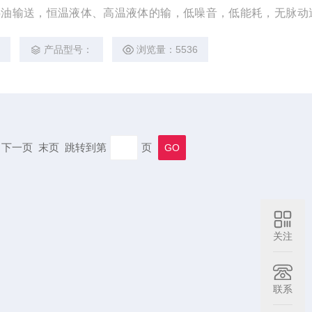
热油输送，恒温液体、高温液体的输，低噪音，低能耗，无脉动
安全可靠，适用温度范围-20℃～200℃。
2
产品型号：
浏览量：5536
一页 下一页 末页 跳转到第
页
关注
联系