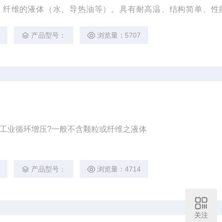
、纤维的液体（水、导热油等）。具有耐高温、结构简单、性
点，广泛应用于小型模温控制机、锅炉给水系统、洗净机设备的
2
产品型号：
浏览量：5707
?工业循环增压?一般不含颗粒或纤维之液体
2
产品型号：
浏览量：4714
关注