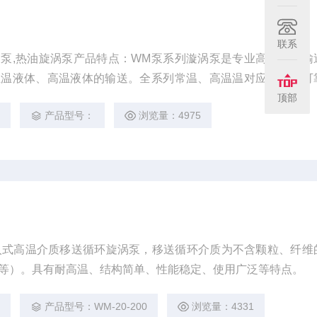
联系
涡泵,热油旋涡泵产品特点：WM泵系列漩涡泵是专业高温热水输
恒温液体、高温液体的输送。全系列常温、高温温对应，安全可
顶部
0℃。
2
产品型号：
浏览量：4975
吸入式高温介质移送循环旋涡泵，移送循环介质为不含颗粒、纤维
等）。具有耐高温、结构简单、性能稳定、使用广泛等特点。
3
产品型号：WM-20-200
浏览量：4331