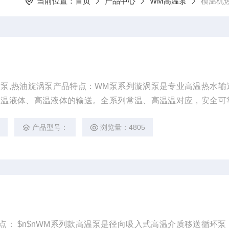
当前位置：
首页
产品中心
WM高温泵
模温机
涡泵,热油旋涡泵产品特点：WM泵系列漩涡泵是专业高温热水输
恒温液体、高温液体的输送。全系列常温、高温温对应，安全可
0℃。
2
产品型号：
浏览量：4805
点： $n$nWM系列款高温泵是径向吸入式高温介质移送循环泵