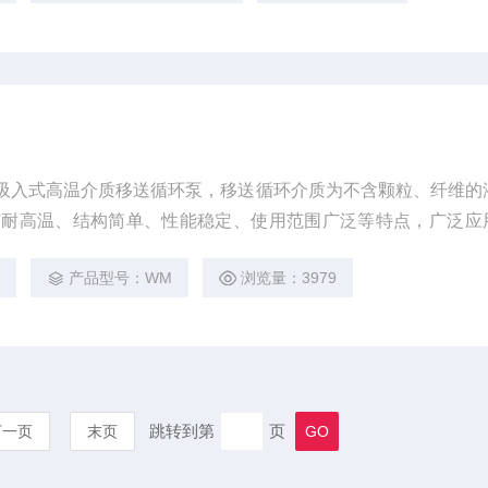
吸入式高温介质移送循环泵，移送循环介质为不含颗粒、纤维的
有耐高温、结构简单、性能稳定、使用范围广泛等特点，广泛应
水系统、洗净机设备的配套设备等等。
3
产品型号：WM
浏览量：3979
跳转到第
页
下一页
末页