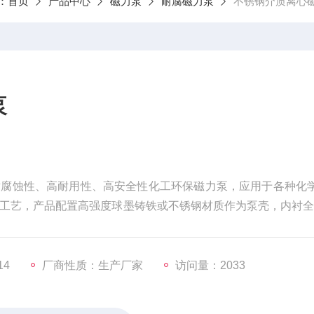
：
首页
产品中心
磁力泵
耐腐磁力泵
不锈钢介质离心
泵
耐腐蚀性、高耐用性、高安全性化工环保磁力泵，应用于各种化
工艺，产品配置高强度球墨铸铁或不锈钢材质作为泵壳，内衬全
自循环散热冷却结构、隔热构造，保障泵浦的耐用高效。
14
厂商性质：生产厂家
访问量：2033