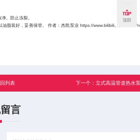
放净。防止冻裂。
顶部
保管。 作者：杰凯泵业 https://www.bilibili。。ｃｏｍ/rea
返回列表
下一个：
立式高温管道热水
线留言