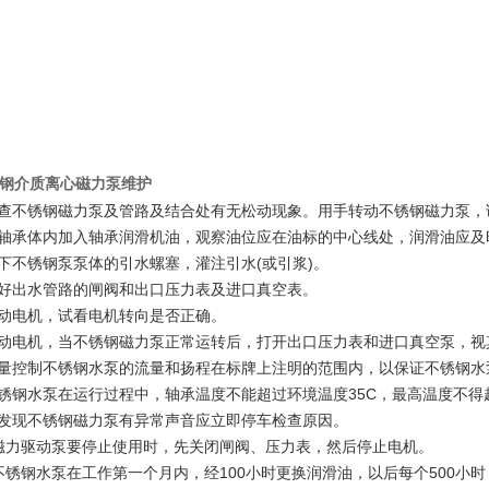
钢介质离心磁力泵维护
检查不锈钢磁力泵及管路及结合处有无松动现象。用手转动不锈钢磁力泵
向轴承体内加入轴承润滑机油，观察油位应在油标的中心线处，润滑油应及
拧下不锈钢泵泵体的引水螺塞，灌注引水(或引浆)。
关好出水管路的闸阀和出口压力表及进口真空表。
点动电机，试看电机转向是否正确。
开动电机，当不锈钢磁力泵正常运转后，打开出口压力表和进口真空泵，
尽量控制不锈钢水泵的流量和扬程在标牌上注明的范围内，以保证不锈钢
不锈钢水泵在运行过程中，轴承温度不能超过环境温度35C，最高温度不得超
如发现不锈钢磁力泵有异常声音应立即停车检查原因。
.磁力驱动泵要停止使用时，先关闭闸阀、压力表，然后停止电机。
.不锈钢水泵在工作第一个月内，经100小时更换润滑油，以后每个500小