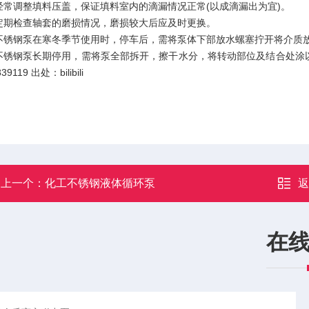
.经常调整填料压盖，保证填料室内的滴漏情况正常(以成滴漏出为宜)。
.定期检查轴套的磨损情况，磨损较大后应及时更换。
.不锈钢泵在寒冬季节使用时，停车后，需将泵体下部放水螺塞拧开将介质
.不锈钢泵长期停用，需将泵全部拆开，擦干水分，将转动部位及结合处涂以油脂装好，妥善
39119 出处：bilibili
上一个：
化工不锈钢液体循环泵
在