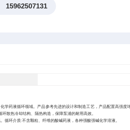
15962507131
类化学药液循环领域。产品参考先进的设计和制造工艺，产品配置高强度
自循环散热冷却结构、隔热构造，保障泵浦的耐用高效。
纸。循环介质:不含颗粒、纤维的酸碱药液，各种强酸强碱化学溶液。