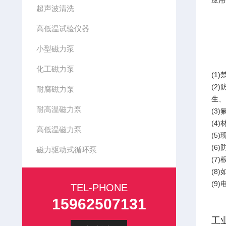
应用
超声波清洗
高低温试验仪器
小型磁力泵
化工磁力泵
(1
(2
耐腐磁力泵
生、
耐高温磁力泵
(3
(4
高低温磁力泵
(5
(6
磁力驱动式循环泵
(7
(8
(9
TEL-PHONE
15962507131
工