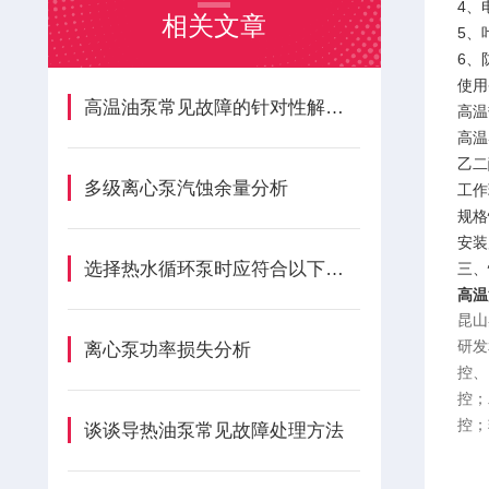
4、
相关文章
5、
6、
使用
高温油泵常见故障的针对性解决方法详解
高温
高温
乙二
多级离心泵汽蚀余量分析
工作
规格
安装
选择热水循环泵时应符合以下规定
三、
高温
昆山
研发
离心泵功率损失分析
控、
控；
控；
谈谈导热油泵常见故障处理方法