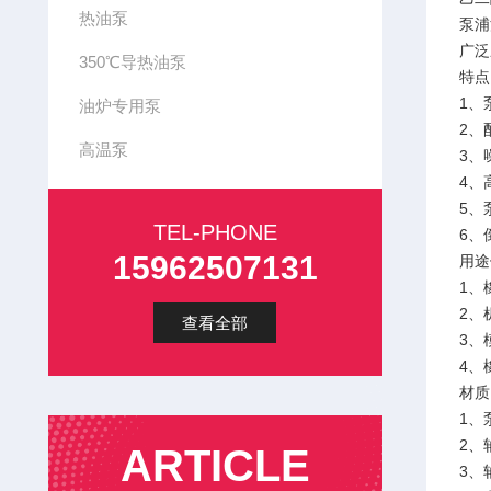
热油泵
泵浦
广泛
350℃导热油泵
特点
1、
油炉专用泵
2、
高温泵
3、
4、
5、
TEL-PHONE
6、
15962507131
用途
1、
2、
查看全部
3、
4、
材质
1、
2、
ARTICLE
3、