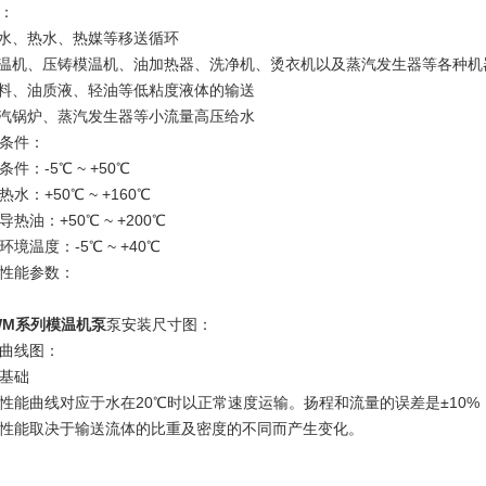
：
清水、热水、热媒等移送循环
模温机、压铸模温机、油加热器、洗净机、烫衣机以及蒸汽发生器等各种机
燃料、油质液、轻油等低粘度液体的输送
蒸汽锅炉、蒸汽发生器等小流量高压给水
条件：
条件：-5℃ ~ +50℃
热水：+50℃ ~ +160℃
导热油：+50℃ ~ +200℃
环境温度：-5℃ ~ +40℃
性能参数：
WM系列
模温机泵
泵安装尺寸图：
曲线图：
基础
性能曲线对应于水在20℃时以正常速度运输。扬程和流量的误差是±10%，
性能取决于输送流体的比重及密度的不同而产生变化。