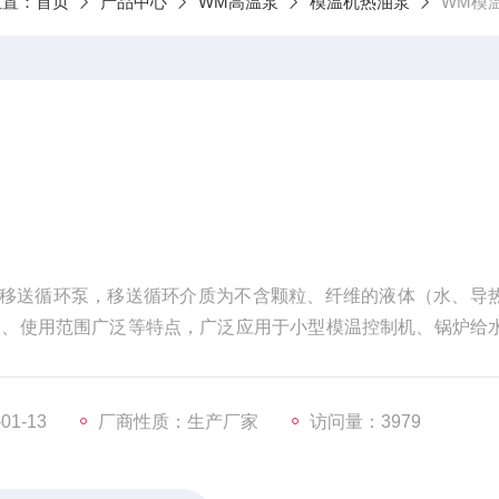
位置：
首页
产品中心
WM高温泵
模温机热油泵
WM模
质移送循环泵，移送循环介质为不含颗粒、纤维的液体（水、导
定、使用范围广泛等特点，广泛应用于小型模温控制机、锅炉给
1-13
厂商性质：生产厂家
访问量：3979