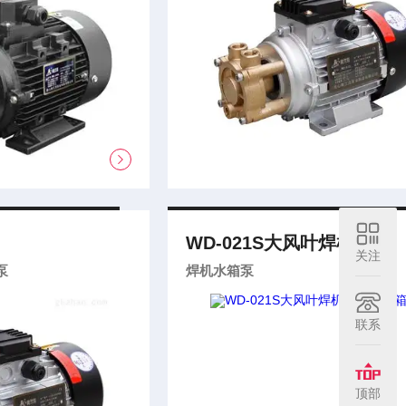
WD-021S大风叶焊机泵
关注
泵
焊机水箱泵
联系
顶部