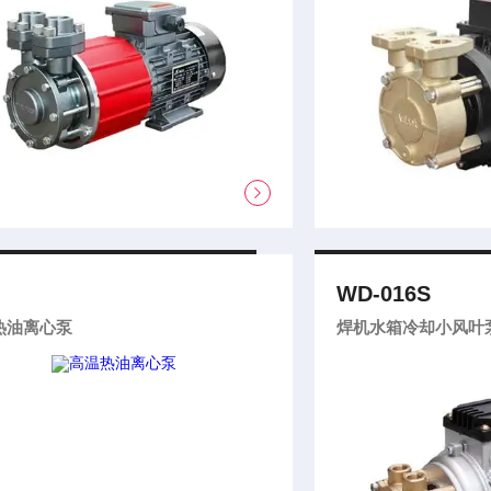
WD-016S
热油离心泵
焊机水箱冷却小风叶