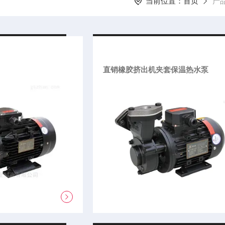
当前位置：
首页
产
直销橡胶挤出机夹套保温热水泵